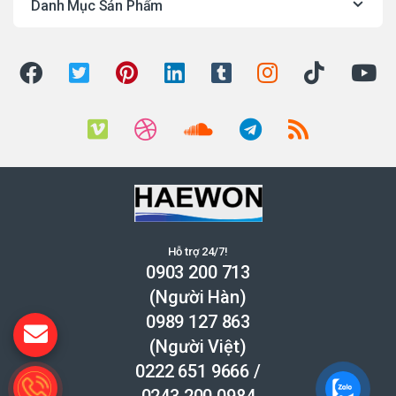
Danh Mục Sản Phẩm
Hỗ trợ 24/7!
0903 200 713
(Người Hàn)
0989 127 863
(Người Việt)
0222 651 9666
/
0243 200 0984