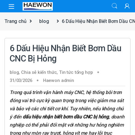
Skip to navigation
Skip to content
Trang chủ
blog
6 Dấu Hiệu Nhận Biết Bơm Dầu C
6 Dấu Hiệu Nhận Biết Bơm Dầu
CNC Bị Hỏng
blog
,
Chia sẻ kiến thức
,
Tin tức tổng hợp
31/03/2026
Haewon admin
Trong quá trình vận hành máy CNC, hệ thống bôi trơn
đóng vai trò cực kỳ quan trọng trong việc giảm ma sát
và bảo vệ các chi tiết cơ khí. Tuy nhiên, nếu không chú
ý đến
dấu hiệu nhận biết bơm dầu CNC bị hỏng
, doanh
nghiệp có thể phải đối mặt với những hư hỏng nghiêm
trọng như mòn ray trượt, hỏng vít me hay lỗi trục