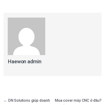
Haewon admin
Điều hướng bài viết
←
DN Solutions giúp doanh
Mua cover máy CNC ở đâu?