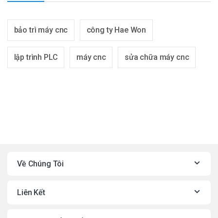
bảo trì máy cnc
công ty Hae Won
lập trình PLC
máy cnc
sửa chữa máy cnc
Về Chúng Tôi
Liên Kết