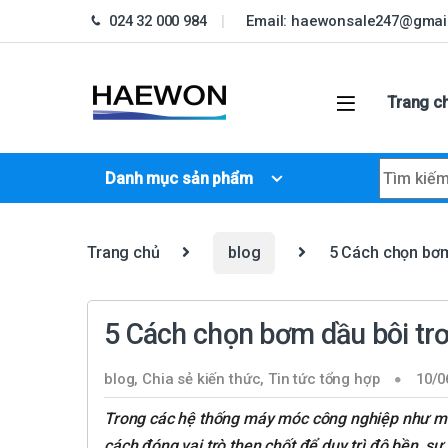
Skip to navigation
Skip to content
024 32 000 984
Email: haewonsale247@gmai
Trang c
Search fo
Danh mục sản phẩm
Trang chủ
blog
5 Cách chọn bơm
5 Cách chọn bơm dầu bôi tr
blog
,
Chia sẻ kiến thức
,
Tin tức tổng hợp
10/0
Trong các hệ thống máy móc công nghiệp như má
cách đóng vai trò then chốt để duy trì độ bền, s