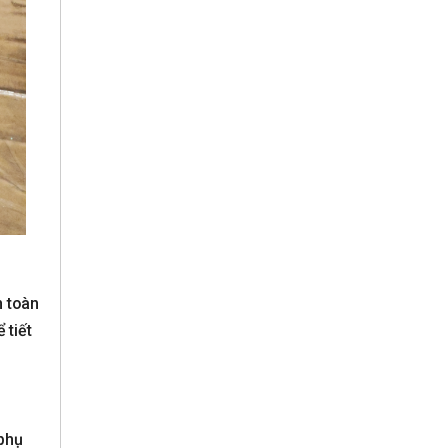
n toàn
 tiết
 phụ