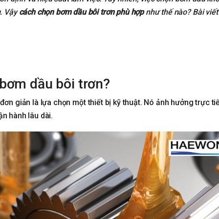
g. Vậy
cách chọn bơm dầu bôi trơn phù hợp
như thế nào? Bài viết
 bơm dầu bôi trơn?
ơn giản là lựa chọn một thiết bị kỹ thuật. Nó ảnh hưởng trực ti
vận hành lâu dài.