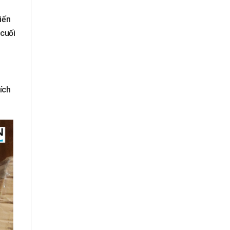
iến
cuối
ích