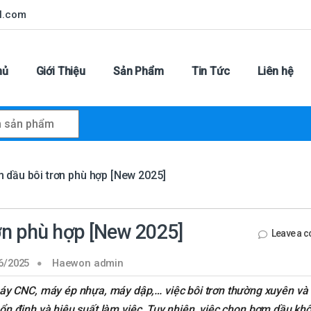
l.com
hủ
Giới Thiệu
Sản Phẩm
Tin Tức
Liên hệ
r:
 dầu bôi trơn phù hợp [New 2025]
ơn phù hợp [New 2025]
Leave a 
6/2025
Haewon admin
y CNC, máy ép nhựa, máy dập,… việc bôi trơn thường xuyên và
ự ổn định và hiệu suất làm việc. Tuy nhiên, việc chọn bơm dầu kh