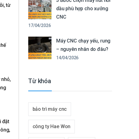
3 Bước chọn máy hút hơi
i, từ
dầu phù hợp cho xưởng
CNC
17/04/2026
Máy CNC chạy yếu, rung
chế
– nguyên nhân do đâu?
14/04/2026
 nhỏ,
Từ khóa
ông
bảo trì máy cnc
i đặt
công ty Hae Won
công,