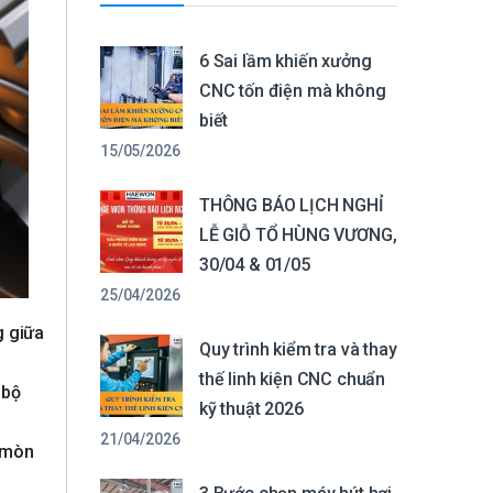
6 Sai lầm khiến xưởng
CNC tốn điện mà không
biết
15/05/2026
THÔNG BÁO LỊCH NGHỈ
LỄ GIỖ TỔ HÙNG VƯƠNG,
30/04 & 01/05
25/04/2026
g giữa
Quy trình kiểm tra và thay
thế linh kiện CNC chuẩn
 bộ
kỹ thuật 2026
21/04/2026
i mòn