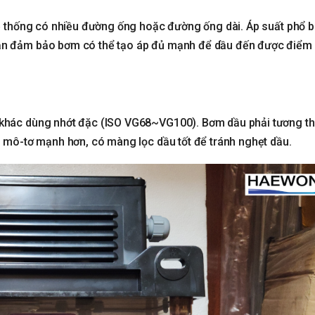
hệ thống có nhiều đường ống hoặc đường ống dài. Áp suất phổ b
ần đảm bảo bơm có thể tạo áp đủ mạnh để dầu đến được điểm 
 khác dùng nhớt đặc (ISO VG68~VG100). Bơm dầu phải tương th
ó mô-tơ mạnh hơn, có màng lọc dầu tốt để tránh nghẹt dầu.