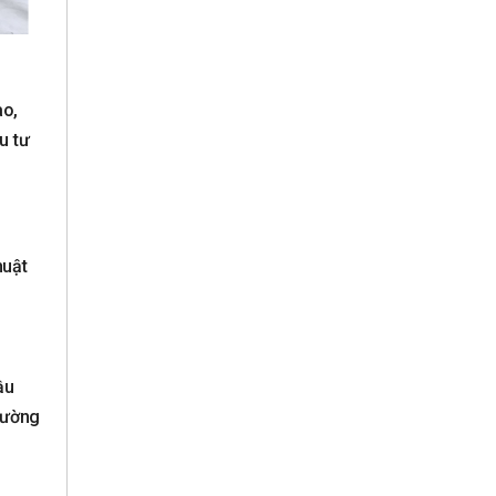
ao,
u tư
huật
ầu
hường