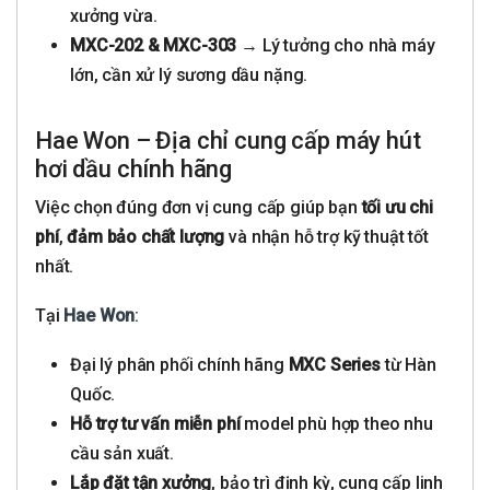
xưởng vừa.
MXC-202 & MXC-303
→ Lý tưởng cho nhà máy
lớn, cần xử lý sương dầu nặng.
Hae Won – Địa chỉ cung cấp máy hút
hơi dầu chính hãng
Việc chọn đúng đơn vị cung cấp giúp bạn
tối ưu chi
phí
,
đảm bảo chất lượng
và nhận hỗ trợ kỹ thuật tốt
nhất.
Tại
Hae Won
:
Đại lý phân phối chính hãng
MXC Series
từ Hàn
Quốc.
Hỗ trợ tư vấn miễn phí
model phù hợp theo nhu
cầu sản xuất.
Lắp đặt tận xưởng
, bảo trì định kỳ, cung cấp linh