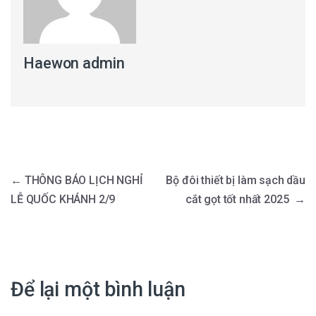
Haewon admin
Điều hướng bài viết
←
THÔNG BÁO LỊCH NGHỈ
Bộ đôi thiết bị làm sạch dầu
LỄ QUỐC KHÁNH 2/9
cắt gọt tốt nhất 2025
→
Để lại một bình luận