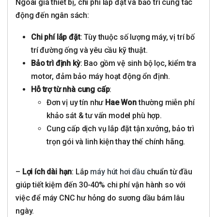
Ngoài giá thiết bị, chi phí lắp đặt và bảo trì cũng tác
động đến ngân sách:
Chi phí lắp đặt
: Tùy thuộc số lượng máy, vị trí bố
trí đường ống và yêu cầu kỹ thuật.
Bảo trì định kỳ
: Bao gồm vệ sinh bộ lọc, kiểm tra
motor, đảm bảo máy hoạt động ổn định.
Hỗ trợ từ nhà cung cấp
:
Đơn vị uy tín như
Hae Won
thường miễn phí
khảo sát & tư vấn model phù hợp.
Cung cấp dịch vụ lắp đặt tận xưởng, bảo trì
trọn gói và linh kiện thay thế chính hãng.
–
Lợi ích dài hạn
: Lắp
máy hút hơi dầu
chuẩn từ đầu
giúp tiết kiệm đến 30-40% chi phí vận hành so với
việc để máy CNC hư hỏng do sương dầu bám lâu
ngày.