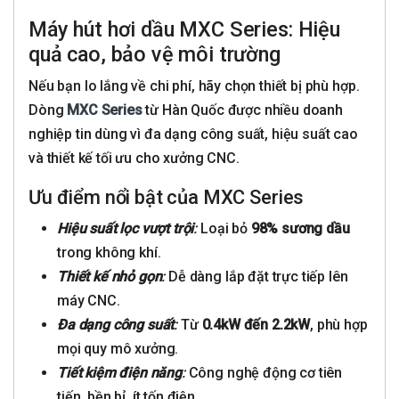
Máy hút hơi dầu MXC Series: Hiệu
quả cao, bảo vệ môi trường
Nếu bạn lo lắng về chi phí, hãy chọn thiết bị phù hợp.
Dòng
MXC Series
từ Hàn Quốc được nhiều doanh
nghiệp tin dùng vì đa dạng công suất, hiệu suất cao
và thiết kế tối ưu cho xưởng CNC.
Ưu điểm nổi bật của MXC Series
Hiệu suất lọc vượt trội
:
Loại bỏ
98% sương dầu
trong không khí.
Thiết kế nhỏ gọn
:
Dễ dàng lắp đặt trực tiếp lên
máy CNC.
Đa dạng công suất
:
Từ
0.4kW đến 2.2kW
, phù hợp
mọi quy mô xưởng.
Tiết kiệm điện năng
:
Công nghệ động cơ tiên
tiến, bền bỉ, ít tốn điện.