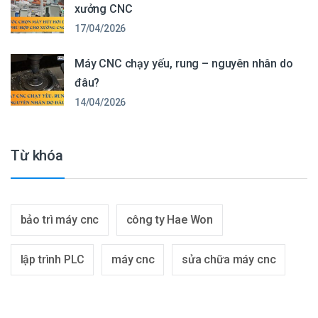
xưởng CNC
17/04/2026
Máy CNC chạy yếu, rung – nguyên nhân do
đâu?
14/04/2026
Từ khóa
bảo trì máy cnc
công ty Hae Won
lập trình PLC
máy cnc
sửa chữa máy cnc