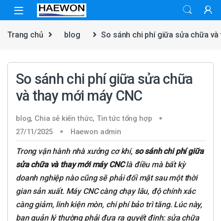
Skip to navigation
Skip to content
Trang chủ
blog
So sánh chi phí giữa sửa chữa v
So sánh chi phí giữa sửa chữa
và thay mới máy CNC
blog
,
Chia sẻ kiến thức
,
Tin tức tổng hợp
27/11/2025
Haewon admin
Trong vận hành nhà xưởng cơ khí,
so sánh chi phí giữa
sửa chữa và thay mới máy CNC
là điều mà bất kỳ
doanh nghiệp nào cũng sẽ phải đối mặt sau một thời
gian sản xuất. Máy CNC càng chạy lâu, độ chính xác
càng giảm, linh kiện mòn, chi phí bảo trì tăng. Lúc này,
ban quản lý thường phải đưa ra quyết định: sửa chữa