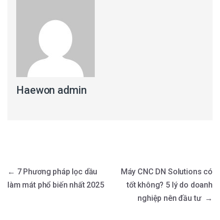
Haewon admin
Điều hướng bài viết
←
7 Phương pháp lọc dầu
Máy CNC DN Solutions có
làm mát phổ biến nhất 2025
tốt không? 5 lý do doanh
nghiệp nên đầu tư
→