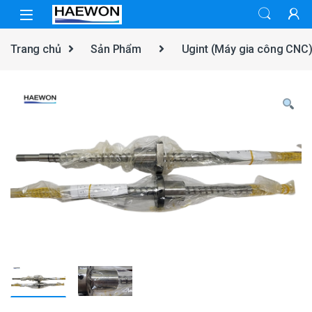
Skip to navigation
Skip to content
Trang chủ
Sản Phẩm
Ugint (Máy gia công CNC