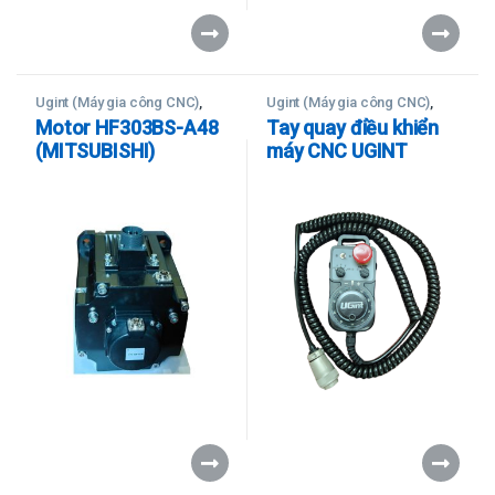
Ugint (Máy gia công CNC)
,
Ugint (Máy gia công CNC)
,
Linh - Phụ Kiện
Linh - Phụ Kiện
Motor HF303BS-A48
Tay quay điều khiển
(MITSUBISHI)
máy CNC UGINT
XT6000S-2SP (Hàng
YoungChang)