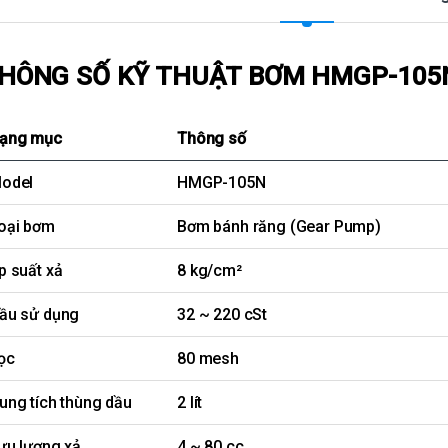
HÔNG SỐ KỸ THUẬT BƠM HMGP-105
ạng mục
Thông số
odel
HMGP-105N
oại bơm
Bơm bánh răng (Gear Pump)
p suất xả
8 kg/cm²
ầu sử dụng
32 ~ 220 cSt
ọc
80 mesh
ung tích thùng dầu
2 lít
ưu lượng xả
4 ~ 80 cc