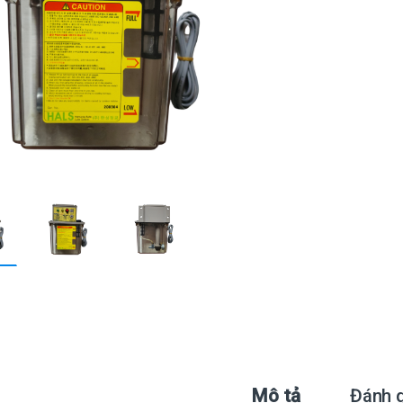
Mô tả
Đánh g