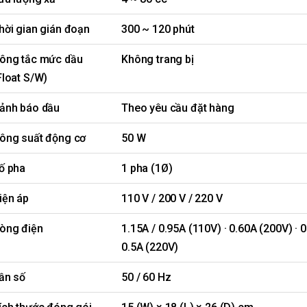
hời gian gián đoạn
300 ~ 120 phút
ông tắc mức dầu
Không trang bị
Float S/W)
ảnh báo dầu
Theo yêu cầu đặt hàng
ông suất động cơ
50 W
ố pha
1 pha (1Ø)
iện áp
110 V / 200 V / 220 V
òng điện
1.15A / 0.95A (110V) · 0.60A (200V) · 0
0.5A (220V)
ần số
50 / 60 Hz