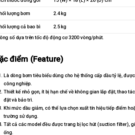
ích thước đóng gói
15 (W) × 18 (L) × 26 (D) cm
hối lượng bơm
2.4 kg
hối lượng cả bao bì
2.5 kg
ông số dựa trên tốc độ động cơ 3200 vòng/phút.
ặc điểm (Feature)
Là dòng bơm tiêu biểu dùng cho hệ thống cấp dầu tỷ lệ, đượ
công nghiệp.
Thiết kế nhỏ gọn, ít bị hạn chế về không gian lắp đặt; thao tá
đặt và bảo trì.
Khi mức dầu giảm, có thể lựa chọn xuất tín hiệu tiếp điểm ho
trường sử dụng.
Tất cả các model đều được trang bị lọc hút (suction filter)
ống.