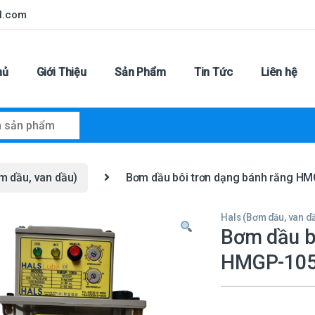
l.com
hủ
Giới Thiệu
Sản Phẩm
Tin Tức
Liên hệ
r:
m dầu, van dầu)
Bơm dầu bôi trơn dạng bánh răng H
Hals (Bơm dầu, van d
Bơm dầu b
HMGP-10