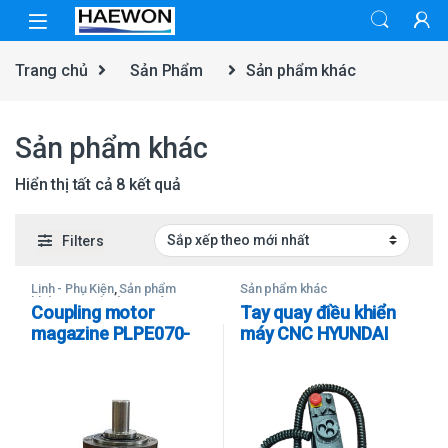
Skip to navigation
Skip to content
Trang chủ
Sản Phẩm
Sản phẩm khác
Sản phẩm khác
Đã sắp xếp theo mới nhất
Hiển thị tất cả 8 kết quả
Filters
Linh - Phụ Kiện
,
Sản phẩm
Sản phẩm khác
khác
,
Ugint (Máy gia công
Coupling motor
Tay quay điều khiển
CNC)
magazine PLPE070-
máy CNC HYUNDAI
007-SSSA3AD-E14
WIA F660M