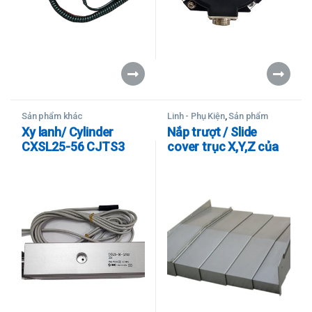
Sản phẩm khác
Linh - Phụ Kiện
,
Sản phẩm
khác
,
Ugint (Máy gia công
Xy lanh/ Cylinder
Nắp trượt / Slide
CNC)
CXSL25-56 CJTS3
cover trục X,Y,Z của
máy Ugint:
PT400S/UT380/UMV5
00/ XT6000…