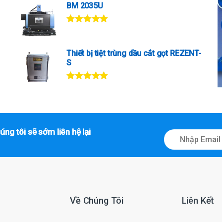
BM 2035U
Được xếp
hạng
5.00
5
sao
Thiết bị tiệt trùng dầu cắt gọt REZENT-
S
Được xếp
hạng
5.00
5
sao
úng tôi sẽ sớm liên hệ lại
E
m
a
i
l
*
Về Chúng Tôi
Liên Kết