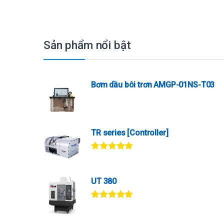
Sản phẩm nổi bật
Bơm dầu bôi trơn AMGP-01NS-T03
TR series [Controller]
Được xếp
hạng
5.00
5
sao
UT 380
Được xếp
hạng
5.00
5
sao