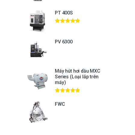
PT 400S
Được xếp
hạng
5.00
5
sao
PV 6300
Máy hút hơi dầu MXC
Series (Loại lắp trên
máy)
Được xếp
hạng
5.00
5
FWC
sao