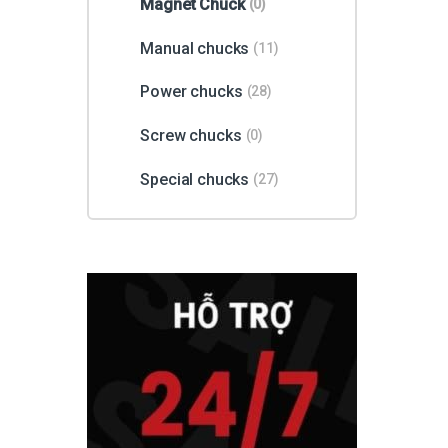
Magnet Chuck
(0)
Manual chucks
(11)
Power chucks
(28)
Screw chucks
(0)
Special chucks
(27)