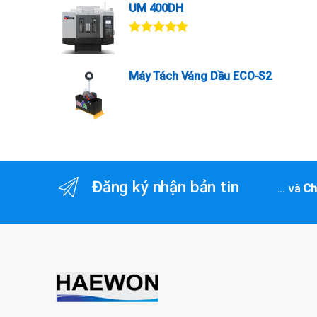
UM 400DH
Được xếp
hạng
5.00
5
sao
Máy Tách Váng Dầu ECO-S2
Đăng ký nhận bản tin
... và
Ch