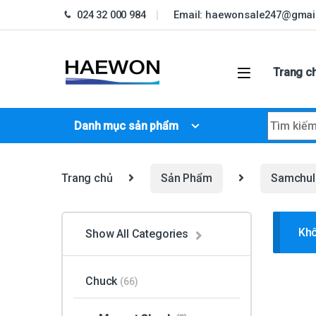
Skip to navigation
Skip to content
024 32 000 984
Email: haewonsale247@gmai
Trang c
Search fo
Danh mục sản phẩm
Trang chủ
Sản Phẩm
Samchull
Khô
Show All Categories
Chuck
(66)