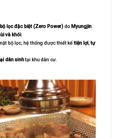
bộ lọc đặc biệt (Zero Power)
do
Myungjin
ùi và khói
.
mặt bộ lọc; hệ thống được thiết kế
tiện lợi
,
tự
ại dân sinh
tại khu dân cư.