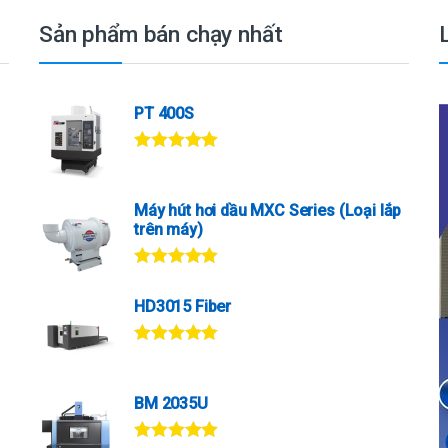
Sản phẩm bán chạy nhất
PT 400S
Được xếp
hạng
5.00
5
sao
Máy hút hơi dầu MXC Series (Loại lắp
trên máy)
Được xếp
hạng
5.00
5
HD3015 Fiber
sao
Được xếp
hạng
5.00
5
sao
BM 2035U