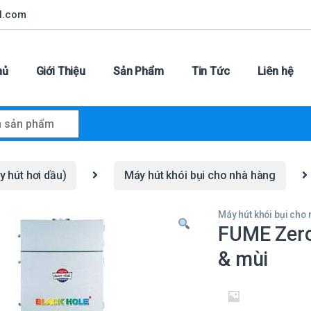
l.com
hủ
Giới Thiệu
Sản Phẩm
Tin Tức
Liên hệ
r:
y hút hơi dầu)
Máy hút khói bụi cho nhà hàng
Máy hút khói bụi cho
FUME Zero
& mùi