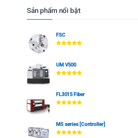
Sản phẩm nổi bật
FSC
Được xếp
hạng
5.00
5
sao
UM V500
Được xếp
hạng
5.00
5
sao
FL3015 Fiber
Được xếp
hạng
5.00
5
sao
MS series [Controller]