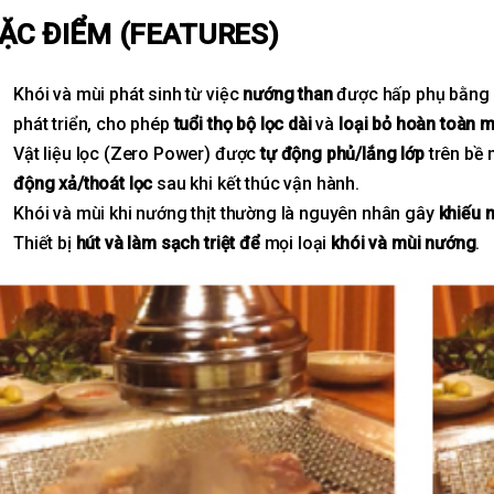
ẶC ĐIỂM (FEATURES)
Khói và mùi phát sinh từ việc
nướng than
được hấp phụ bằng
phát triển, cho phép
tuổi thọ bộ lọc dài
và
loại bỏ hoàn toàn m
Vật liệu lọc (Zero Power) được
tự động phủ/lắng lớp
trên bề 
động xả/thoát lọc
sau khi kết thúc vận hành.
Khói và mùi khi nướng thịt thường là nguyên nhân gây
khiếu n
Thiết bị
hút và làm sạch triệt để
mọi loại
khói và mùi nướng
.