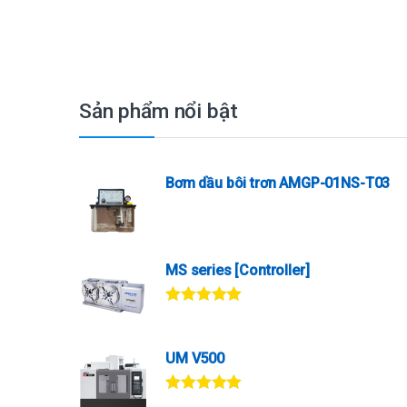
Sản phẩm nổi bật
Bơm dầu bôi trơn AMGP-01NS-T03
MS series [Controller]
Được xếp
hạng
5.00
5
sao
UM V500
Được xếp