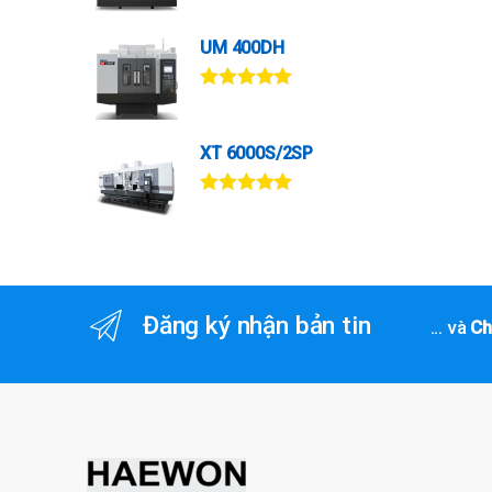
hạng
5.00
5
sao
UM 400DH
Được xếp
hạng
5.00
5
sao
XT 6000S/2SP
Được xếp
hạng
5.00
5
sao
Đăng ký nhận bản tin
... và
Ch