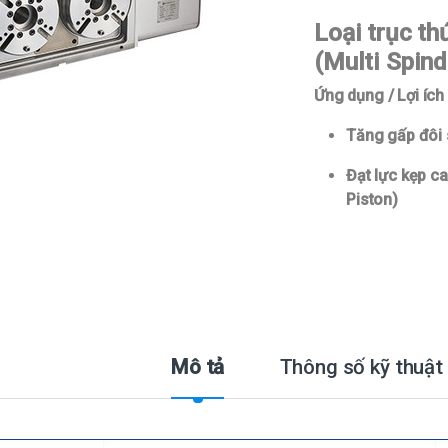
Loại trục th
(Multi Spind
Ứng dụng / Lợi íc
Tăng gấp đôi 
Đạt lực kẹp c
Piston)
Mô tả
Thông số kỹ thuật