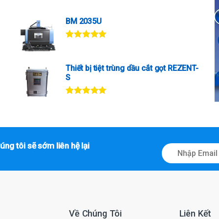
hạng
5.00
5
sao
BM 2035U
Được xếp
hạng
5.00
5
sao
Thiết bị tiệt trùng dầu cắt gọt REZENT-
S
Được xếp
hạng
5.00
5
sao
úng tôi sẽ sớm liên hệ lại
E
m
a
i
l
*
Về Chúng Tôi
Liên Kết