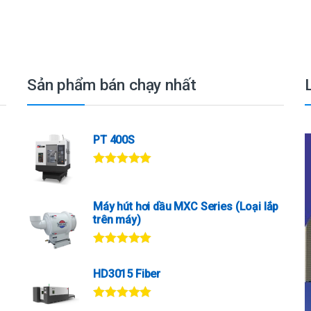
Sản phẩm bán chạy nhất
PT 400S
Được xếp
hạng
5.00
5
sao
Máy hút hơi dầu MXC Series (Loại lắp
trên máy)
Được xếp
hạng
5.00
5
HD3015 Fiber
sao
Được xếp