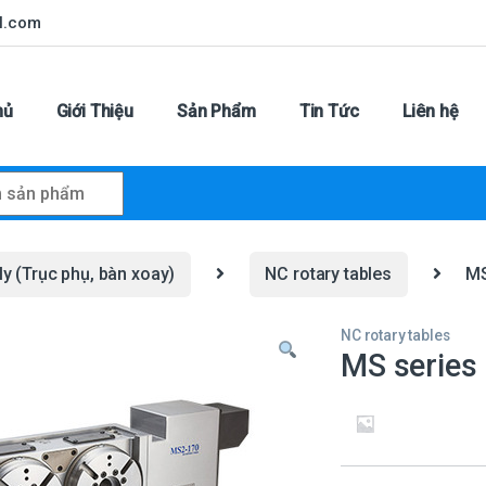
l.com
hủ
Giới Thiệu
Sản Phẩm
Tin Tức
Liên hệ
r:
y (Trục phụ, bàn xoay)
NC rotary tables
MS
NC rotary tables
MS series 