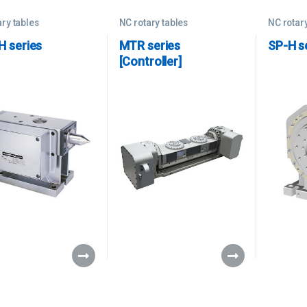
ary tables
NC rotary tables
NC rotary
 series
MTR series
SP-H s
[Controller]