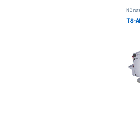
NC rot
TS-AH