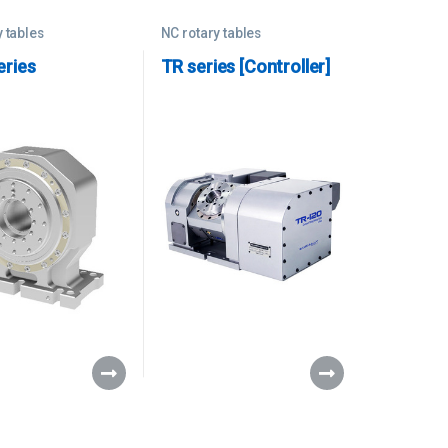
 tables
NC rotary tables
eries
TR series [Controller]