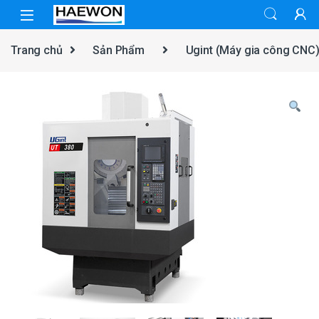
Skip to navigation
Skip to content
Trang chủ
Sản Phẩm
Ugint (Máy gia công CNC