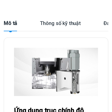
Mô tả
Thông số kỹ thuật
Đán
Ứng dụng trục chính độ