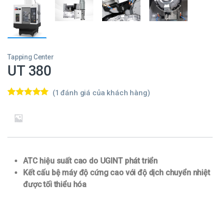
Tapping Center
UT 380
(
1
đánh giá của khách hàng)
5.00
1
trên 5
dựa trên
đánh
giá
ATC hiệu suất cao do UGINT phát triển
Kết cấu bệ máy độ cứng cao với độ dịch chuyển nhiệt
được tối thiểu hóa