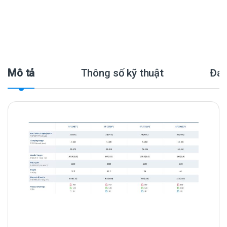
Mô tả
Thông số kỹ thuật
Đán