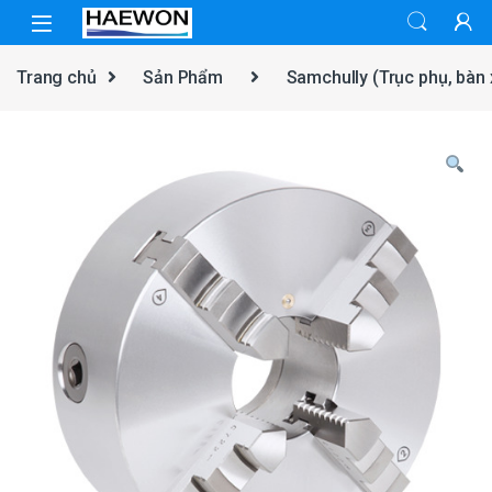
Skip to navigation
Skip to content
Trang chủ
Sản Phẩm
Samchully (Trục phụ, bàn