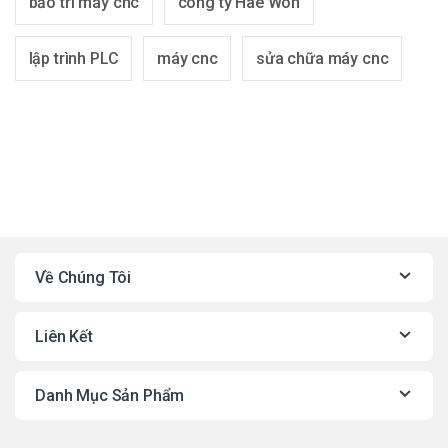
bảo trì máy cnc
công ty Hae Won
lập trình PLC
máy cnc
sửa chữa máy cnc
Về Chúng Tôi
Liên Kết
Danh Mục Sản Phẩm