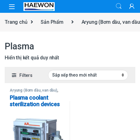
Skip to navigation
Skip to content
Trang chủ
Sản Phẩm
Aryung (Bơm dầu, van dầu
Plasma
Hiển thị kết quả duy nhất
Filters
Aryung (Bơm dầu, van dầu)
,
Plasma
Plasma coolant
sterilization devices