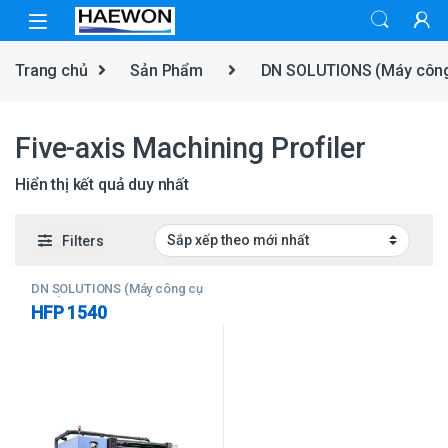
Skip to navigation
Skip to content
Trang chủ
Sản Phẩm
DN SOLUTIONS (Máy côn
Five-axis Machining Profiler
Hiển thị kết quả duy nhất
Filters
DN SOLUTIONS (Máy công cụ
CNC)
,
Five-Axis Machines
,
HFP 1540
Five-axis Machining Profiler