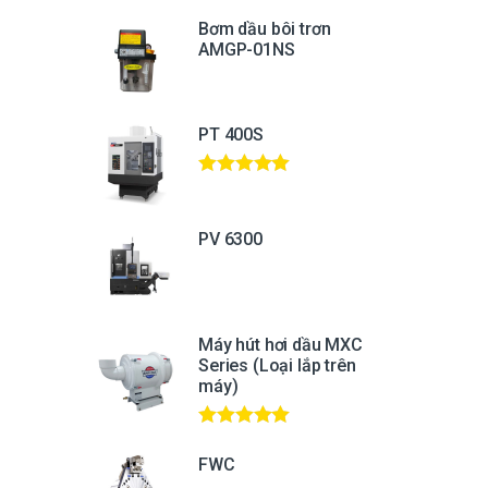
Bơm dầu bôi trơn
AMGP-01NS
PT 400S
Được xếp
hạng
5.00
5
sao
PV 6300
Máy hút hơi dầu MXC
Series (Loại lắp trên
máy)
Được xếp
hạng
5.00
5
FWC
sao