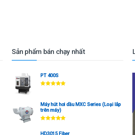
Sản phẩm bán chạy nhất
PT 400S
Được xếp
hạng
5.00
5
sao
Máy hút hơi dầu MXC Series (Loại lắp
trên máy)
Được xếp
hạng
5.00
5
HD3015 Fiber
sao