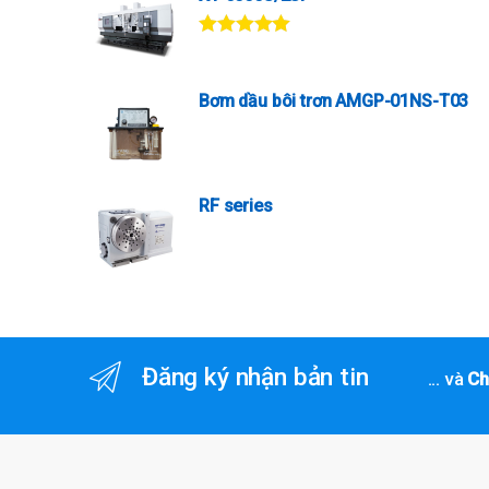
Được xếp
hạng
5.00
5
sao
Bơm dầu bôi trơn AMGP-01NS-T03
RF series
Đăng ký nhận bản tin
... và
Ch