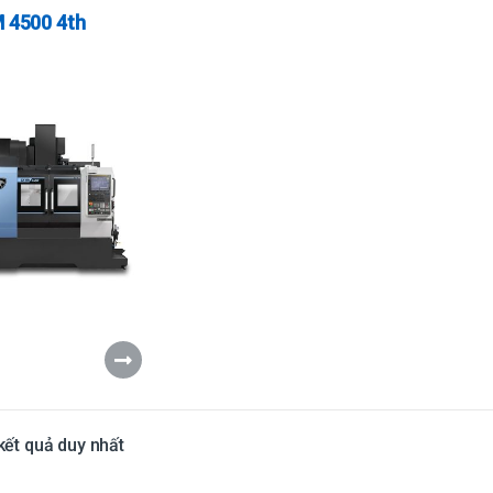
 cụ CNC)
,
Machining
ers
,
Vertical
 4500 4th
ining Centers
 kết quả duy nhất