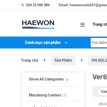
Skip to navigation
Skip to content
024 32 000 984
Email: haewonsale247@gmai
Trang c
Search fo
Danh mục sản phẩm
Trang chủ
Sản Phẩm
DN SOLU
Vert
Show All Categories
Machining Centers
(5)
DN S