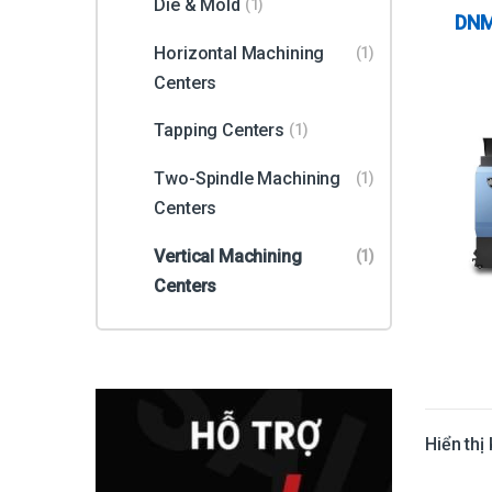
công
Die & Mold
(1)
Cent
DNM
Mach
Horizontal Machining
(1)
Centers
Tapping Centers
(1)
Two-Spindle Machining
(1)
Centers
Vertical Machining
(1)
Centers
Hiển thị