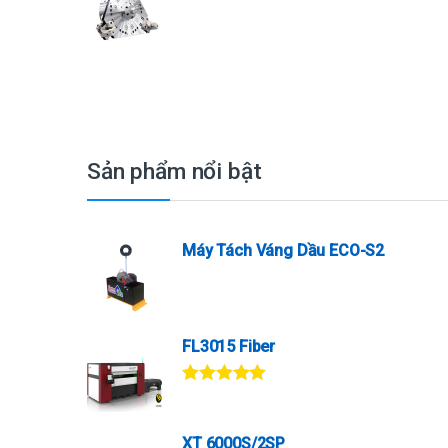
Sản phẩm nổi bật
Máy Tách Váng Dầu ECO-S2
FL3015 Fiber
Được xếp
hạng
5.00
5
sao
XT 6000S/2SP