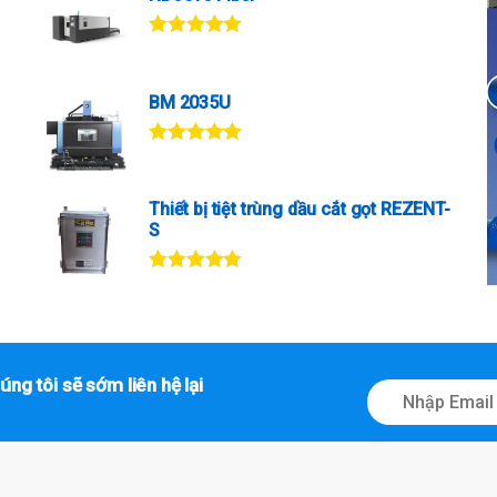
Được xếp
hạng
5.00
5
sao
BM 2035U
Được xếp
hạng
5.00
5
sao
Thiết bị tiệt trùng dầu cắt gọt REZENT-
S
Được xếp
hạng
5.00
5
sao
úng tôi sẽ sớm liên hệ lại
E
m
a
i
l