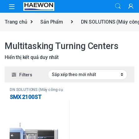
Skip to navigation
Skip to content
Trang chủ
Sản Phẩm
DN SOLUTIONS (Máy côn
Multitasking Turning Centers
Hiển thị kết quả duy nhất
Filters
DN SOLUTIONS (Máy công cụ
CNC)
,
Multifunctional
SMX 2100ST
Machines
,
Multitasking
Turning Centers